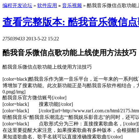
编程开发论坛
»
软件应用
»
音乐视频
» 酷我音乐微信点歌功能
查看完整版本: 酷我音乐微信
275039433
2013-5-22 15:22
酷我音乐微信点歌功能上线使用方法技巧
酷我音乐微信点歌功能上线使用方法技巧
[color=black]酷我音乐作为第一音乐平台，近一年来
博增加了搜素功能。此次新功能正是与酷我音乐软件相结合，方便“酷我乐迷“在各个平台分享好
0.png[/img]
酷我音乐官方微信账号[/color]
[color=black] 搜素功能[/color]
[color=black] [/color][url=http://www.rar1.com.c
听酷我音乐“酷我音乐潮流志““酷我娱乐影音志”的同时，还可以点播
[color=black] 点歌形式分为三种：直接搜素歌曲名，[/color][url=http
在这里要提醒大家注意，如果搜索歌曲有多种版本，会根据酷
果知道歌曲名、歌手名就可以直接准确搜索歌曲![/color]