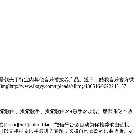
功能更是领先于行业内其他音乐播放器产品。近日，酷我音乐官方微
uyy.com/uploads/allimg/130516/0622245157-
[color=black]官方微信新增搜索歌曲、搜索歌手、搜索歌曲名+歌手名功能。酷我乐迷在收
酷我音乐盒[/color][/url][color=black]微信平台会自动为你推荐歌曲链接，
可以直接搜索歌手名进入专题，选择自己喜欢的歌曲收听。如