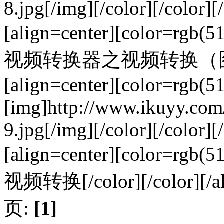
8.jpg[/img][/color][/color][/
[align=center][color=rgb
视频转换器之视频转换（图九）[/co
[align=center][color=rgb(5
[img]http://www.ikuyy.co
9.jpg[/img][/color][/color][/
[align=center][color=rgb
视频转换[/color][/color][/al
页:
[1]