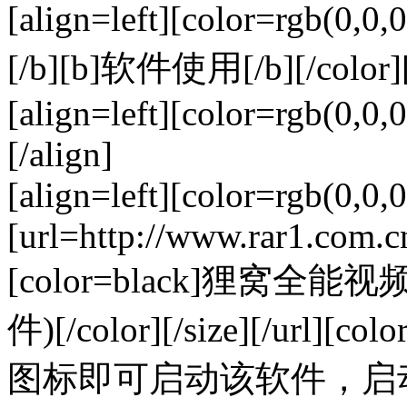
[align=left][color=rgb(0,
[/b][b]软件使用[/b][/color][/
[align=left][color=rgb(0,0,0
[/align]
[align=left][color=rgb(0,0
[url=http://www.rar1.com.c
[color=black]狸窝
件)[/color][/size][/ur
图标即可启动该软件，启