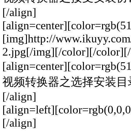
[/align]
[align=center][color=rgb(5
[img]http://www.ikuyy.co
2.jpg[/img][/color][/color][/
[align=center][color=rgb
视频转换器之选择安装目录（图三）
[/align]
[align=left][color=rgb(0,0,0
[/align]