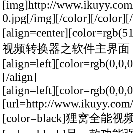
[img]http://www.ikuyy.co
0.jpg[/img][/color][/color][/
[align=center][color=rgb
视频转换器之软件主界面（图一）[/c
[align=left][color=rgb(0,0,0
[/align]
[align=left][color=rgb(0,0
[url=http://www.ikuyy.com/
[color=black]狸窝全能视频转