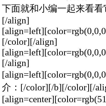
下面就和小编一起来看看它的功能吧
[/align]
[align=left][color=rgb(0,0
[/color][/align]
[align=left][color=rgb(0,0,0
[/align]
[align=left][color=rgb(
介：[/color][/b][/color][/ali
[align=center][color=rgb(5