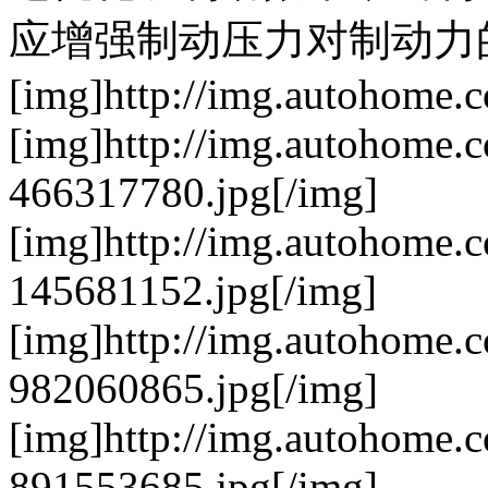
应增强制动压力对制动力
[img]http://img.autohome.
[img]http://img.autohome.
466317780.jpg[/img]
[img]http://img.autohome.
145681152.jpg[/img]
[img]http://img.autohome.
982060865.jpg[/img]
[img]http://img.autohome.
891553685.jpg[/img]