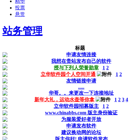
精华
投票
悬赏
站务管理
标题
申请友情连接
我想在贵站发布自己的软件
授与下列人荣誉勋章
1
2
立华软件园个人空间开通
1
2
友情链接申请
.....
华哥。。来更改一下连接地址
新年大礼，运动水壶等你拿
1
2
3
4
立华软件园招募版主
1
2
www.chinabbs.com 版主身份验证
为服装爱好者开放
申请发布软件
建议换动网的论坛
版主你好! 申请软件发布