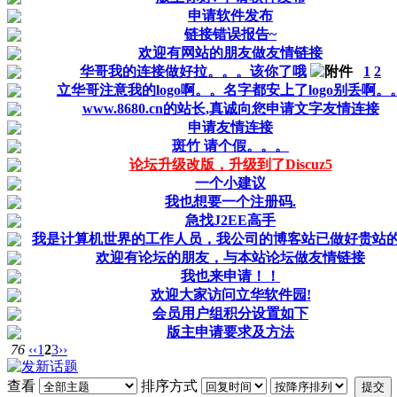
申请软件发布
链接错误报告~
欢迎有网站的朋友做友情链接
华哥我的连接做好拉。。。该你了哦
1
2
立华哥注意我的logo啊。。名字都安上了logo别丢啊。
www.8680.cn的站长,真诚向您申请文字友情连接
申请友情连接
斑竹 请个假。。。
论坛升级改版，升级到了Discuz5
一个小建议
我也想要一个注册码.
急找J2EE高手
我是计算机世界的工作人员，我公司的博客站已做好贵站
欢迎有论坛的朋友，与本站论坛做友情链接
我也来申请！！
欢迎大家访问立华软件园!
会员用户组积分设置如下
版主申请要求及方法
76
‹‹
1
2
3
››
查看
排序方式
提交