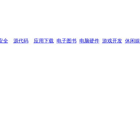
网页功能：
加入收藏
设为首页
网站
安全
源代码
应用下载
电子图书
电脑硬件
游戏开发
休闲娱