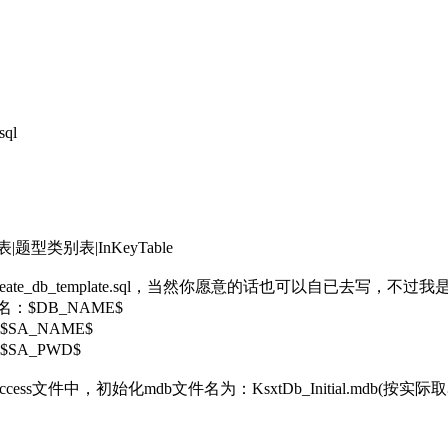
ql
型类别表|InKeyTable
te_db_template.sql，当然你愿意的话也可以自已去写，不
$DB_NAME$
_NAME$
_PWD$
文件中，初始化mdb文件名为：KsxtDb_Initial.mdb(按实际取