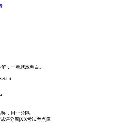
者
；
有详细注解，一看就应明白。
.ini
中
，用“|“分隔
考试评分库|XX考试考点库