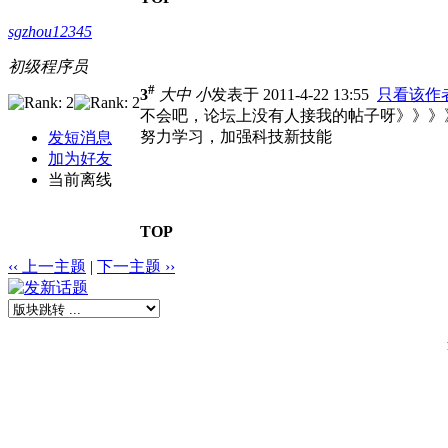
sgzhou12345
初级程序员
#
3
大
中
小
发表于 2011-4-22 13:55
只看该作
不会吧，论坛上没有人接我的帖子呀》》》
努力学习，加强科技新技能
发短消息
加为好友
当前离线
TOP
‹‹ 上一主题
|
下一主题 ››