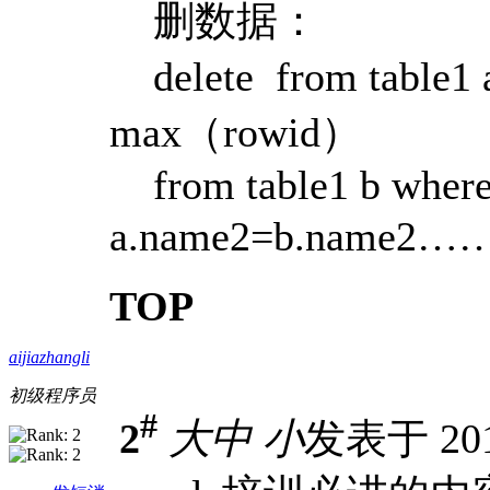
删数据：
delete from table1 a
max（rowid）
from table1 b where
a.name2=b.name2
TOP
aijiazhangli
初级程序员
#
2
大
中
小
发表于 2012