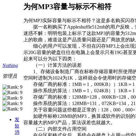
为何MP3容量与标示不相符
为何MP3实际容量与标示不相符？这是多名购买闪存
据一名刚购买了Appleshuffle512mb的用户反
迷惑不解：明明包装上标示了这款MP3的容量为512m
上的歌曲，难道这是产品质量问题还是厂商故意的缺
细心的用户可以发现，不但在闪存MP3上会出现这
示20G容量的硬盘往往在电脑上会显示只有19G甚
起来可以分为以下四类：
（一）计算方法的误差
Nothing
1、存储设备制造厂商在标称存储容量时所使用的进
管理员
空间时进制为1024为1K，这样就会令使用时的存
存储厂商的标准：1MB＝1，000KB））1KB＝1，0
操作系统的算法：1MB＝1，024KB））1KB＝1，0
存储厂商的标准：128MB=128，000KB=128，000，
操作系统的算法：128MB=131，072KB=134，217，
关于容量问题这些都是正常的：128，000，000÷1024÷
如硬件标称128MB的MP3，换算成软件的识别的容量就是
发
容量越大的MP3产品，算法误差也就越大。
短
（二）内部文件占用空间
消
在分区和格式化后，系统会在硬盘上占用一些空间