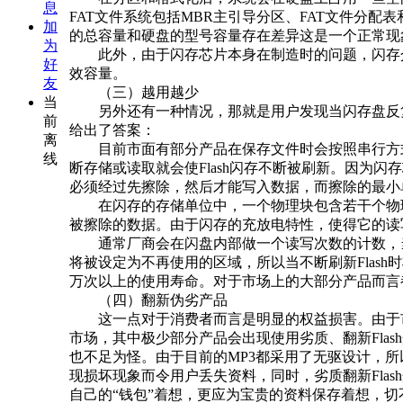
息
FAT文件系统包括MBR主引导分区、FAT文件分配
加
的总容量和硬盘的型号容量存在差异这是一个正常现
为
此外，由于闪存芯片本身在制造时的问题，闪存介质允
好
效容量。
友
（三）越用越少
当
另外还有一种情况，那就是用户发现当闪存盘反复
前
给出了答案：
离
目前市面有部分产品在保存文件时会按照串行方式进
线
断存储或读取就会使Flash闪存不断被刷新。因为闪
必须经过先擦除，然后才能写入数据，而擦除的最小单
在闪存的存储单位中，一个物理块包含若干个物理
被擦除的数据。由于闪存的充放电特性，使得它的读
通常厂商会在闪盘内部做一个读写次数的计数，当
将被设定为不再使用的区域，所以当不断刷新Flash
万次以上的使用寿命。对于市场上的大部分产品而言
（四）翻新伪劣产品
这一点对于消费者而言是明显的权益损害。由于市场
市场，其中极少部分产品会出现使用劣质、翻新Flas
也不足为怪。由于目前的MP3都采用了无驱设计，
现损坏现象而令用户丢失资料，同时，劣质翻新Fla
自己的“钱包”着想，更应为宝贵的资料保存着想，