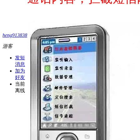
heng913838
游客
发短
消息
加为
好友
当前
离线