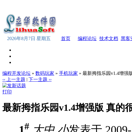
2026年8月7日 星期五
首页
编程论坛
技术文档
黑客
编程开发论坛
»
数码玩家
»
手机玩家
» 最新拇指乐园v1.4增强
‹‹ 上一主题
|
下一主题 ››
打印
最新拇指乐园v1.4增强版 真的
#
1
大
中
小
发表于 2009-7