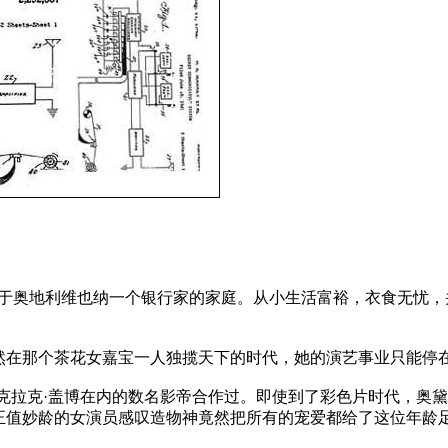
)9月出生于奥地利维也纳一个银行家的家庭。从小生活富裕，衣食无
然在那个茶花女嘉宝一人独揽天下的时代，她的演艺事业只能停
括克拉克·盖博在内的数名影帝合作过。即使到了彩色片时代，奥黛
正值妙龄的女演员感叹造物神竟然把所有的宠爱都给了这位年龄