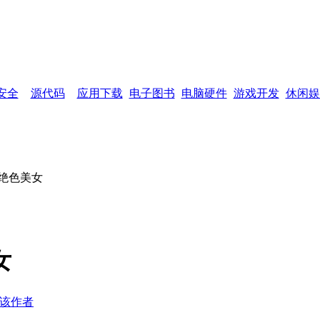
网页功能：
加入收藏
设为首页
网站
安全
源代码
应用下载
电子图书
电脑硬件
游戏开发
休闲娱
是绝色美女
女
该作者