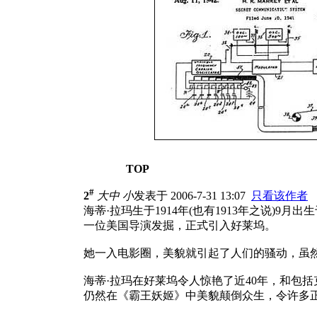
TOP
#
2
大
中
小
发表于 2006-7-31 13:07
只看该作者
海蒂·拉玛生于1914年(也有1913年之说
一位美国导演发掘，正式引入好莱坞。
她一入电影圈，美貌就引起了人们的骚动，虽
海蒂·拉玛在好莱坞令人惊艳了近40年，和包
仍然在《霸王妖姬》中美貌颠倒众生，令许多