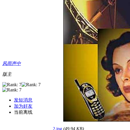
风雨声中
版主
发短消息
加为好友
当前离线
2.jpg
(49.94 KB)