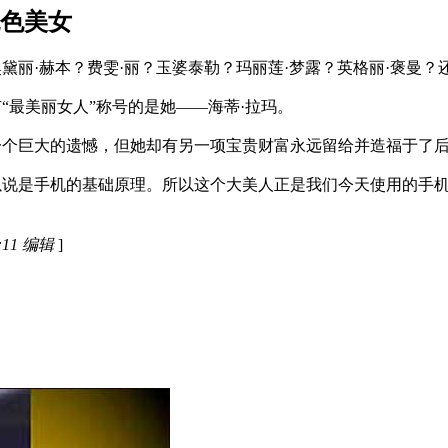
绝色美女
黛丽·赫本？费雯·丽？玉婆泰勒？玛丽莲·梦露？英格丽·褒曼？
“最美丽女人”称号的是她——海蒂·拉玛。
一个巨大的遗憾，但她却有另一项宝贵财富永远留给并造福于了
以说是手机的基础原理。所以这个大美人正是我们今天使用的手
:11 编辑
]