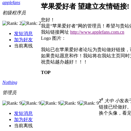
applefans
苹果爱好者 望建立友情链接!
初级程序员
您好！
我是“苹果爱好者”网的管理员！希望与贵站
我站链接网址
http://www.applefans.com.cn
发短消息
Logo 图片：
加为好友
当前离线
我站已在苹果爱好者论坛为贵站做好链接，
如果贵站愿意和作！我站将在我站主页同时
祝贵站越办越好！！！
TOP
Nothing
管理员
#
2
大
中
小
发表于 
链接已经做好
换个头像，看见
发短消息
加为好友
当前离线