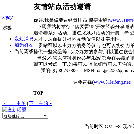
友情站点活动邀请
xhjay
你好,我是偶要雷锋管理员,偶要雷锋(
www.51leife
下周我站将举行"“偶要雷锋”开发经验分享邀
游客
邀请赛系列活动。通过此系列活动的开展，希望
发短消息
人才，从而提升社区互动价值以及实用性。
加为好友
贵站可以以主办方的身份参与,也可以协办方的
当前离线
提供一些奖品等; 以协办方的参与,可以通过联
当然,不管以何种身份参与,我站都会在共赢的
望可以考虑一下.如果可以,具体细节可以再沟通
我的QQ:80797806 MSN:hongjie2002@hotmai
偶要雷锋(
www.51leifeng.net
)
TOP
‹‹ 上一主题
|
下一主题 ››
当前时区 GMT+8, 现在时间