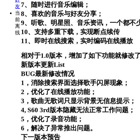
7
、随时进行音乐编辑；
友
8
、喜欢的音乐与好友分享；
当
前
9
、听歌、明星照、音乐资讯，一个都不
离
10
、支持多重下载，实现断点续传
线
11
、即时在线搜索，实时编码在线播放
相对于
1.0
版本，增加了如下功能就修改
新版本更新
List
BUG
最新修改情况
1
，消除搜索界面选择歌手闪屏现象；
2
，优化了在线播放功能；
3
，歌曲无歌词只显示背景无信息提示；
4, S60 3rd
版本隐藏无法正常工作问题；
5
，优化了录音功能；
6
，解决了异常推出问题。
下一版本预告