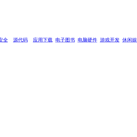
网页功能：
加入收藏
设为首页
网站
安全
源代码
应用下载
电子图书
电脑硬件
游戏开发
休闲娱