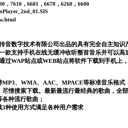
30
，
7610
，
6681
，
6670
，
6260
，
6600
onPlayer_2nd_01.SIS
w.html
传音数字技术有限公司出品的具有完全自主知识
一款支持手机在线无缓冲收听整首音乐并可以高
通过
WAP
站点或
WEB
站点将软件下载到手机上
持
MP3
、
WMA
、
AAC
、
MPACE
等标准音乐格式
，尽情搜索下载。最新最流行最经典的歌曲，全
等各种流行歌曲；
载
3
种使用方式满足各种用户需求