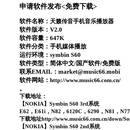
申请软件发布<免费下载>
软件名称：
天籁传音手机音乐播放器
软件版本：
V2.0
软件容量：
647K
软件分类：手机媒体播放
运行环境：
symbin S60
软件类型：简体中文
/
国产软件
/
免费版
联系
EMAIL
：
market@music66.mobi
软件网站：
http://www.music66.com.cn/
。
下载地址：
【
NOKIA
】
Symbin S60 3rd
系统
E62
，
E61i
，
N82
，
6120C
，
6290
，
N81
，
N77
下载地址
http://www.music66.com.cn/down/So
【
NOKIA
】
Symbin S60 2nd
系统