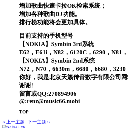
增加歌曲快速卡拉
OK
检索系统；
增加各种歌曲
DJ
功能。
排行榜功能将会更加具体。
目前支持的手机型号
【
NOKIA
】
Symbin 3rd
系统
E62
，
E61i
，
N82
，
6120C
，
6290
，
N81
，
【
NOKIA
】
Symbin 2nd
系统
N72
，
N70
，
6630m
，
6680
，
6680
，
3230
你好，我是北京天籁传音数字有限公司网
谢谢!
留言或QQ:270894906
@:renz@music66.mobi
TOP
‹‹ 上一主题
|
下一主题 ››