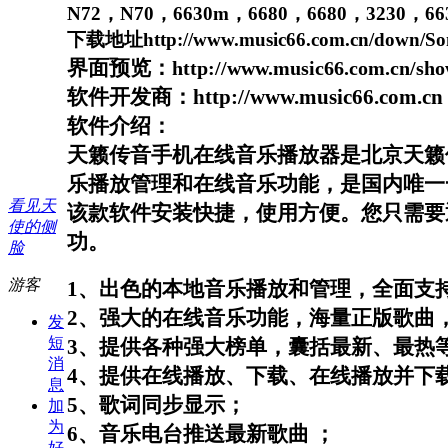
N72
，
N70
，
6630m
，
6680
，
6680
，
3230
，
66
下载地址
http://www.music66.com.cn/down/S
界面预览：
http://www.music66.com.cn/sho
软件开发商：
http://www.music66.com.cn
软件介绍：
天籁传音手机在线音乐播放器是北京天籁
乐播放管理和在线音乐功能，是国内唯一
看见天
该款软件安装快捷，使用方便。您只需要
使的侧
功。
脸
游客
1
、出色的本地音乐播放和管理，全面支
2
、强大的在线音乐功能，海量正版歌曲
发
短
3
、提供各种强大榜单，囊括最新、最热
消
4
、提供在线播放、下载、在线播放并下
息
5
、歌词同步显示；
加
为
6
、音乐电台推送最新歌曲
；
好