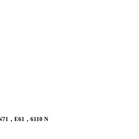
N71
，
E61
，
6110 N