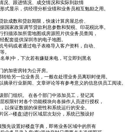
开发情况、跟进情况、成交情况和实际到款情
形式显示，供经理分析业绩和业务员相互勉励之用。
价、贷款成数和贷款期限，快速计算房屋总价、
据国家政策调节贷款利息参数和契税、印花税比率。
要自行扫描添加所需地图或房源照片供业务员查阅，
经配套提供深圳市的电子地图。
户手机号码或者通过电子表格导入客户资料，自动、
等。
[黑名单]中，下次若有嫌疑来电，可立即到黑名
部门的加密房转为公开房。
源全部转给另一位业务员，一般在处理业务员离职时使用。
还可以摘录行业新闻、文章评论等有参考意义的信息供员工阅读。
多级部门组织。 在各个部门中添加员工，登记其
层权限针对各个功能模块向各操作人员进行授权，
，以保证数据的保密性和系统运行的安全。
->片区->楼盘]进行区域层次划分，系统已预设好
，必须预先设置好楼盘字典，即将业务区域中的所有