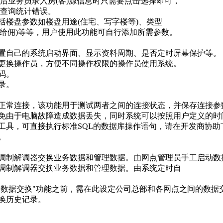
后业务员录入房(客)源信息时只需要点击选择即可，
查询统计错误。
包括楼盘参数如楼盘用途(住宅、写字楼等)、类型
不给佣)等等，用户使用此功能可自行添加所需参数。
择设置自己的系统启动界面、显示资料周期、是否定时屏幕保护等。
直接更换操作员，方便不同操作权限的操作员使用系统。
码。
录。
保持正常连接，该功能用于测试两者之间的连接状态，并保存连接参
，避免由于电脑故障造成数据丢失，同时系统可以按照用户定义的
修复工具，可直接执行标准SQL的数据库操作语句，请在开发商协助
。
通过调制解调器交换业务数据和管理数据。由网点管理员手工启动
通过调制解调器交换业务数据和管理数据。由系统定时自
"自动数据交换"功能之前，需在此设定公司总部和各网点之间的数据
交换历史记录。