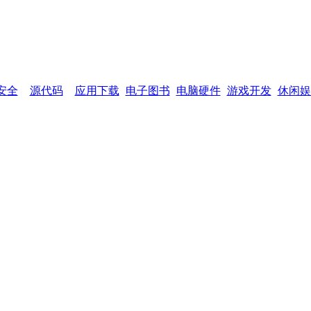
网页功能：
加入收藏
设为首页
网站
安全
源代码
应用下载
电子图书
电脑硬件
游戏开发
休闲娱