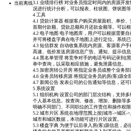
3.1 业绩排行榜 对业务员指定时间内的房源
当前离线
况进行统计分析，可以报表、柱状图、饼状图等
4 工具
4.1 贷款计算器 根据客户购买房屋面积、单
首期付款额、贷款总额和月还款金额等。可以根
4.2 电子地图 电子地图库，用户可以根据需
并可将楼盘字典在电子地图上进行定位。系统已
4.3 短信群发 自动收集系统内房源、客源客
高速、低价发送房源信息广告、通知、提示信息
4.4 黑名单管理 将竞争对手的电话号码记录到
单中查询，以采取相应措施，避免泄露信息。
4.5 加密房转公开房 将指定业务员或整个业务
4.6 业务员转移房源 将指定业务员的房(客)
4.7 新闻公告 发表公司的公告通知等信息，
5 系统设置
5.1 组织机构 设置公司的部门层次结构，支持
个人基本信息。按查询、修改、增加、删除等多
明确不同部门、不同职位的工作责任和操作权限
5.2 城市片区 系统在地理范围上按[城市->城区
城市和城区数据，本功能可进行片区设置。
5.3 楼盘字典 为便于以后录入房(客)源信息