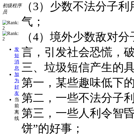
（3）少数不法分子利
初级程序
员
气；
（4）境外少数敌对分
言，引发社会恐慌，
发
短
消
三、垃圾短信产生的
息
加
第一，某些趣味低下
为
好
友
第二，一些不法分子
当
前
第三，一些人利令智昏
离
线
饼”的好事；