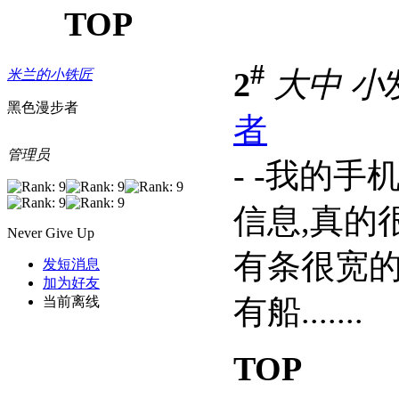
TOP
#
2
大
中
小
米兰的小铁匠
黑色漫步者
者
管理员
- -我的
信息,真的
Never Give Up
有条很宽的河
发短消息
加为好友
有船.......
当前离线
TOP