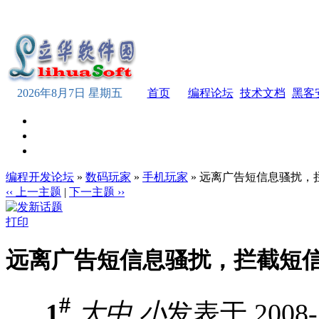
2026年8月7日 星期五
首页
编程论坛
技术文档
黑客
编程开发论坛
»
数码玩家
»
手机玩家
» 远离广告短信息骚扰，
‹‹ 上一主题
|
下一主题 ››
打印
远离广告短信息骚扰，拦截短
#
1
大
中
小
发表于 2008-2