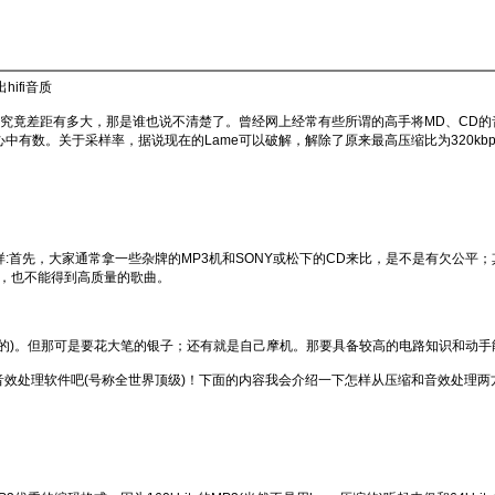
ifi音质
，但究竟差距有多大，那是谁也说不清楚了。曾经网上经常有些所谓的高手将MD、CD
有数。关于采样率，据说现在的Lame可以破解，解除了原来最高压缩比为320kbp
首先，大家通常拿一些杂牌的MP3机和SONY或松下的CD来比，是不是有欠公平；
，也不能得到高质量的歌曲。
NY的)。但那可是要花大笔的银子；还有就是自己摩机。那要具备较高的电路知识和动手
处理软件吧(号称全世界顶级)！下面的内容我会介绍一下怎样从压缩和音效处理两方