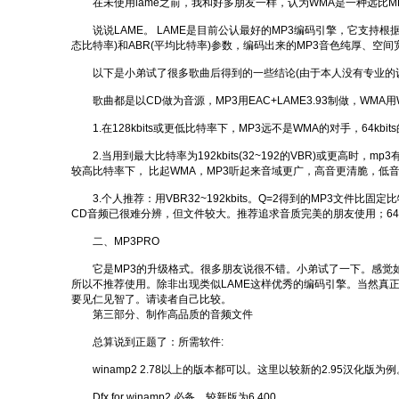
在未使用lame之前，我和好多朋友一样，认为WMA是一种远比MP3优秀的
说说LAME。 LAME是目前公认最好的MP3编码引擎，它支持根
态比特率)和ABR(平均比特率)参数，编码出来的MP3音色纯厚、
以下是小弟试了很多歌曲后得到的一些结论(由于本人没有专业的设
歌曲都是以CD做为音源，MP3用EAC+LAME3.93制做，WMA用
1.在128kbits或更低比特率下，MP3远不是WMA的对手，64kbi
2.当用到最大比特率为192kbits(32~192的VBR)或更高时，
较高比特率下， 比起WMA，MP3听起来音域更广，高音更清脆，低音
3.个人推荐：用VBR32~192kbits。Q=2得到的MP3文件比固定比
CD音频已很难分辨，但文件较大。推荐追求音质完美的朋友使用；64kb
二、MP3PRO
它是MP3的升级格式。很多朋友说很不错。小弟试了一下。感觉如下
所以不推荐使用。除非出现类似LAME这样优秀的编码引擎。当然真正支
要见仁见智了。请读者自己比较。
第三部分、制作高品质的音频文件
总算说到正题了：所需软件:
winamp2 2.78以上的版本都可以。这里以较新的2.95汉化版为例
Dfx for winamp2 必备。较新版为6.400。