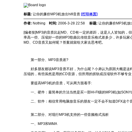
标题:
让你的廉价MP3机放出hifi音质
[打印本页]
作者:
Nothing
时间:
2006-3-28 22:58
标题:
让你的廉价MP3机放出h
[编者按]MP3的音质比起MD、CD有一定的差距，这是人人皆知的
率高一些、压缩好一些的MP3歌曲比传统音乐格式差多少，许多玩家心中
MD、CD音质又如何呢？答案就留给大家去思考吧。
第一部分、MP3音质差?
好多朋友都说MP3音质不好，为什么呢？小弟认为原因大概是这样:
压缩的，有些虽然是用的CD音源，但所用的抓轨或压缩软件不够专业
要提高MP3机的音质，可从两方面着手:
一、硬件：最简单的方法当然是买一部HI-FI级的MP3机(如SO
二、软件：相信常用电脑放音乐的朋友一定不会不知道DFX这个音效
第二部分、对现行MP3机支持的一些音频格式浅析
一、MP3和WMA