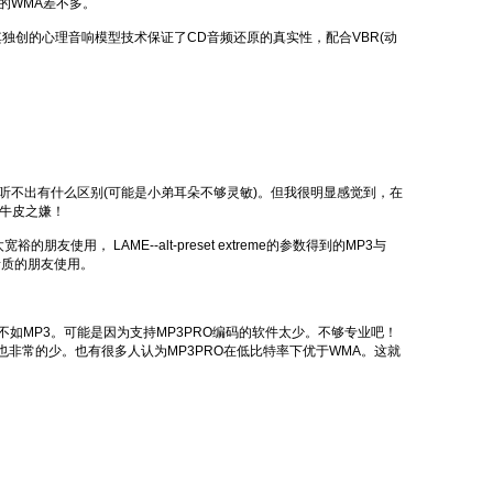
s的WMA差不多。
独创的心理音响模型技术保证了CD音频还原的真实性，配合VBR(动
ts我甚至听不出有什么区别(可能是小弟耳朵不够灵敏)。但我很明显感觉到，在
吹牛皮之嫌！
用， LAME--alt-preset extreme的参数得到的MP3与
重音质的朋友使用。
MP3。可能是因为支持MP3PRO编码的软件太少。不够专业吧！
也非常的少。也有很多人认为MP3PRO在低比特率下优于WMA。这就