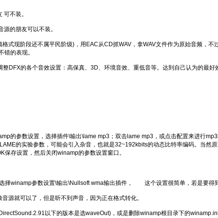
友 可不装。
音源的朋友可以不装。
频格式现阶段还不属平民阶级)，用EAC从CD抓WAV，拿WAV文件作为原始音频，不过
有不错的表现。
调整DFX的各个音效设置：高保真、3D、环境音效、重低音等。达到自己认为的最好
参数设置，选择插件\输出\lame mp3；双击lame mp3，或点击配置来进行mp3输
=2(Q=1或Q=0是LAME的实验参数，可能会引入杂音，也就是32~192kbits的动态比
击OK保存设置，然后关闭winamp的参数设置窗口。
择winamp参数设置\输出\Nullsoft wma输出插件， 这个设置很简单，若是要得
放音源就可以了，但是听不到声音，因为正在格式转化。
ound.2.91以下的版本是选waveOut)，或是删除winamp根目录下的winamp.i