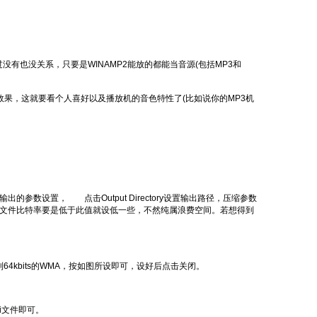
没有也没关系，只要是WINAMP2能放的都能当音源(包括MP3和
效果，这就要看个人喜好以及播放机的音色特性了(比如说你的MP3机
出的参数设置， 点击Output Directory设置输出路径，压缩参数
特率编码。当然原文件比特率要是低于此值就设低一些，不然纯属浪费空间。若想得到
到64kbits的WMA，按如图所设即可，设好后点击关闭。
ni文件即可。