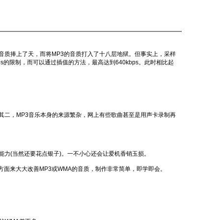
的音质捧上了天，而将MP3的音质打入了十八层地狱。但事实上，采样
s的限制，而可以通过插值的方法，最高达到640kbps。此时相比起
其二，MP3音乐本身的来源繁杂，网上有些歌曲甚至是用声卡录制再
能力(当然还要花点银子)。一不小心还会让爱机香销玉损。
面来大大改善MP3或WMA的音质，制作非常简单，即学即会。