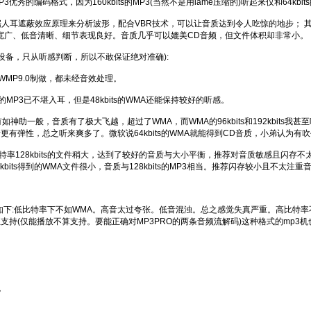
编码格式，因为160kbits的MP3(当然不是用lame压缩的)听起来仅和64kbit
据人耳遮蔽效应原理来分析波形，配合VBR技术，可以让音质达到令人吃惊的地步； 其
空间宽广、低音清晰、细节表现良好。音质几乎可以媲美CD音频，但文件体积却非常小。
备，只从听感判断，所以不敢保证绝对准确):
WMP9.0制做，都未经音效处理。
ts的MP3已不堪入耳，但是48kbits的WMA还能保持较好的听感。
mp3有如神助一般，音质有了极大飞越，超过了WMA，而WMA的96kbits和192kbi
更有弹性，总之听来爽多了。微软说64kbits的WMA就能得到CD音质，小弟认为有
特率128kbits的文件稍大，达到了较好的音质与大小平衡，推荐对音质敏感且闪存不太宽裕的朋友使
its得到的WMA文件很小，音质与128kbits的MP3相当。推荐闪存较小且不太注
:低比特率下不如WMA。高音太过夸张。低音混浊。总之感觉失真严重。高比特率不如
持(仅能播放不算支持。要能正确对MP3PRO的两条音频流解码)这种格式的mp3机
。