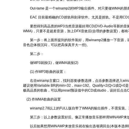
Out-lame 是一个winamp2的MP3输出插件。对只要做WMA的朋
EAC 目前最精确的CD抓轨和刻录软件。尢其是抓轨。不是用CD
要想得到高品质的MP3当然音源最好用CD(DVD-Audio等新的音
WMA)，只要不是超差音源，加上DFX音效后(合理的参数设置)，都
第一步：将上面所提到的软件装好，用winamp2播放一下音源，
音色总体很沉闷，可以把高保真开大一些)。
第二步：
做MP3就按(1)，做WMA就按(2)
(1) 作MP3歌曲的设置：
右击winamp主窗口，找到选项\参数选择，点击参数选择进入winamp的
建议使用Variable BR的min=32，max=192。Quality
极高品质的歌曲，可以用preset预设值中的CD或studio，设好后点
(2) 作WMA歌曲的设置
winamp2.78以上的FULL版自带了WMA的输出插件，不需安装。选
第三步：以上参数设置好后。像正常播放音乐那样用WINAMP来
以后如果想用WINAMP来放音乐就在输出选项调回去(本版本选择DirectS