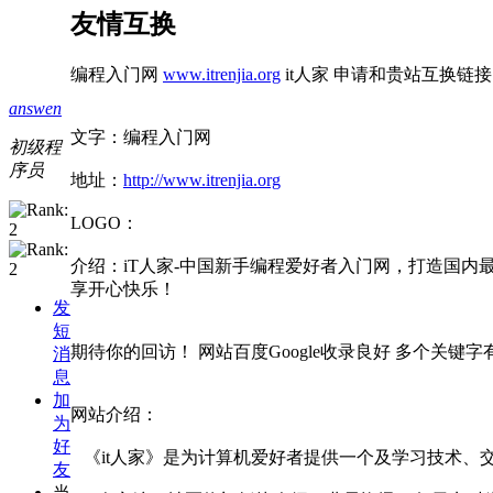
友情互换
编程入门网
www.itrenjia.org
it人家 申请和贵站互换链
answen
文字：编程入门网
初级程
序员
地址：
http://www.itrenjia.org
LOGO：
介绍：iT人家-中国新手编程爱好者入门网，打造国内
享开心快乐！
发
短
期待你的回访！ 网站百度Google收录良好 多个关键字有排
消
息
加
网站介绍：
为
好
《it人家》是为计算机爱好者提供一个及学习技术、交
友
当