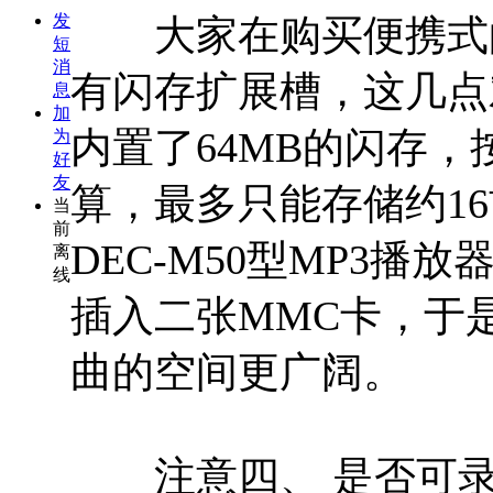
发
大家在购买便携式的
短
消
有闪存扩展槽，这几点
息
加
内置了64MB的闪存，
为
好
友
算，最多只能存储约1
当
前
DEC-M50型MP3
离
线
插入二张MMC卡，于
曲的空间更广阔。
注意四、 是否可