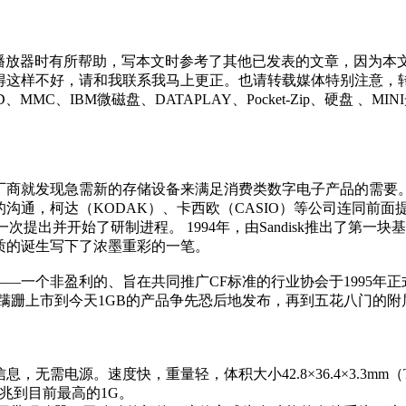
放器时有所帮助，写本文时参考了其他已发表的文章，因为本
这样不好，请和我联系我马上更正。也请转载媒体特别注意，转载时
MC、IBM微磁盘、DATAPLAY、Pocket-Zip、硬盘 、MIN
发现急需新的存储设备来满足消费类数字电子产品的需要。Sand
通，柯达（KODAK）、卡西欧（CASIO）等公司连同前面提到
标准被第一次提出并开始了研制进程。 1994年，由Sandisk推出
质的诞生写下了浓墨重彩的一笔。
on（CF协会）——一个非盈利的、旨在共同推广CF标准的行业协会于1
品蹒跚上市到今天1GB的产品争先恐后地发布，再到五花八门的
。速度快，重量轻，体积大小42.8×36.4×3.3mm（TYPE 2
兆到目前最高的1G。