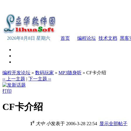
2026年8月8日 星期六
首页
编程论坛
技术文档
黑客
编程开发论坛
»
数码玩家
»
MP3随身听
» CF卡介绍
‹‹ 上一主题
|
下一主题 ››
打印
CF卡介绍
#
1
大
中
小
发表于 2006-3-28 22:54
显示全部帖子