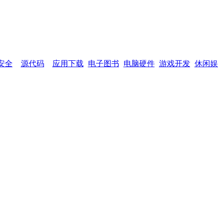
网页功能：
加入收藏
设为首页
网站
安全
源代码
应用下载
电子图书
电脑硬件
游戏开发
休闲娱