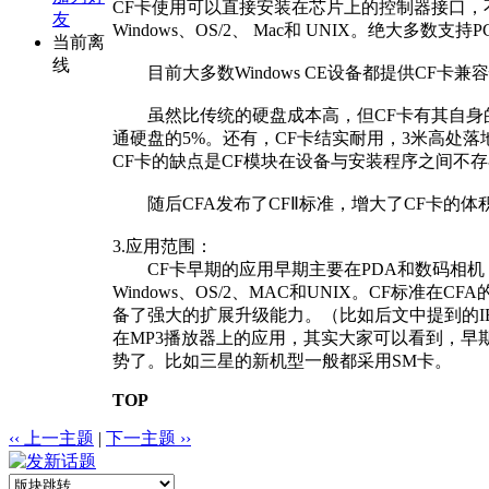
CF卡使用可以直接安装在芯片上的控制器接口，
友
Windows、OS/2、 Mac和 UNIX。绝大多
当前离
线
目前大多数Windows CE设备都提供CF卡兼容
虽然比传统的硬盘成本高，但CF卡有其自身的
通硬盘的5%。还有，CF卡结实耐用，3米高处落
CF卡的缺点是CF模块在设备与安装程序之间不
随后CFA发布了CFⅡ标准，增大了CF卡的体
3.应用范围：
CF卡早期的应用早期主要在PDA和数码相机，
Windows、OS/2、MAC和UNIX。CF
备了强大的扩展升级能力。（比如后文中提到的IB
在MP3播放器上的应用，其实大家可以看到，早
势了。比如三星的新机型一般都采用SM卡。
TOP
‹‹ 上一主题
|
下一主题 ››