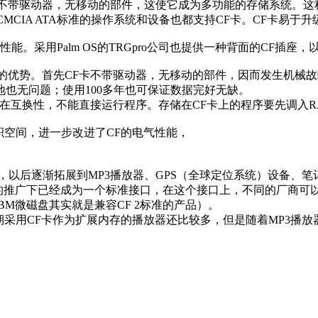
不带驱动器，无移动的部件，这使它成为多功能的存储系统。这种
数支持PCMCIA ATA标准的操作系统和设备也都支持CF卡。CF卡易于
性能。采用Palm OS的TRGpro公司也提供一种背面的CF插座
优势。首先CF卡不带驱动器，无移动的部件，因而发生机械故
地也无问题；使用100多年也可保证数据完好无缺。
存在互换性，不能直接运行程序。存储在CF卡上的程序要先调入
积空间，进一步改进了CF的电气性能，
以后逐渐拓展到MP3播放器、GPS（全球定位系统）设备、笔
标准在CFA的推广下已经成为一个标准接口，在这个接口上，不同的
M微磁盘其实就是兼容CF 2标准的产品）。
期采用CF卡作为扩展内存的播放器还比较多，但是随着MP3播