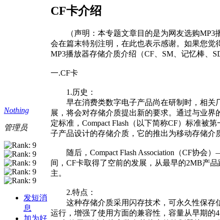
CF卡介绍
（声明：本专题文章目的是为网友选购MP3播
会在篇末特别注明，在此也表示感谢。如果您觉得
MP3播放器存储介质介绍（CF、SM、记忆棒、SD、M
一.CF卡
1.历史：
早在消费类数字电子产品尚在研制时，相关厂商就
Nothing
展，将会对存储介质提出新的要求。通过与业界的沟
定标准，Compact Flash（以下简称CF）
管理员
子产品设计的存储介质，它的推出为移动存储介
随后，Compact Flash Associati
间，CF卡取得了空前的发展，从最早的2MB产
主。
2.特点：
发短消
这种存储介质采用闪存技术，可永久性保存信息，无需电源
息
运行，增强了使用方面的兼容性，容量从早期的4
加为好