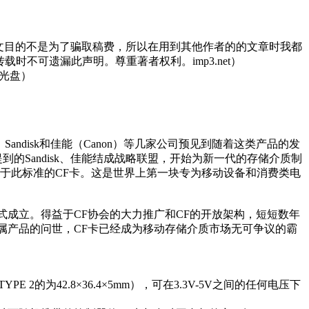
文目的不是为了骗取稿费，所以在用到其他作者的的文章时我都
不可遗漏此声明。尊重著者权利。imp3.net）
I光盘）
isk和佳能（Canon）等几家公司预见到随着这类产品的发
的Sandisk、佳能结成战略联盟，开始为新一代的存储介质制
了第一块基于此标准的CF卡。这是世界上第一块专为移动设备和消费类电
995年正式成立。得益于CF协会的大力推广和CF的开放架构，短短数年
附属产品的问世，CF卡已经成为移动存储介质市场无可争议的霸
的为42.8×36.4×5mm），可在3.3V-5V之间的任何电压下