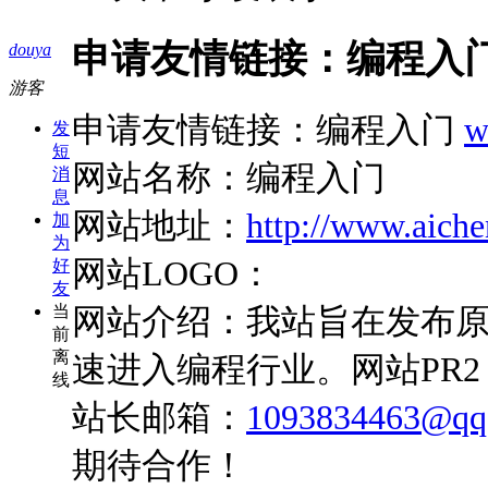
申请友情链接：编程入门 www
douya
游客
申请友情链接：编程入门
w
发
短
网站名称：编程入门
消
息
网站地址：
http://www.aich
加
为
网站LOGO：
好
友
当
网站介绍：我站旨在发布
前
离
速进入编程行业。网站PR2，
线
站长邮箱：
1093834463@qq
期待合作！