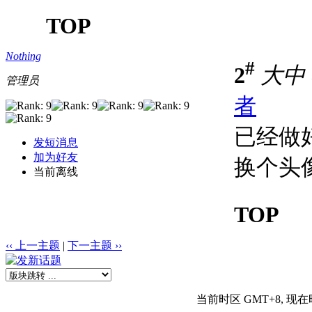
TOP
Nothing
#
2
大
中
管理员
者
已经做
发短消息
加为好友
换个头
当前离线
TOP
‹‹ 上一主题
|
下一主题 ››
当前时区 GMT+8, 现在时间