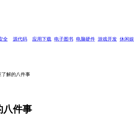
网页功能：
加入收藏
设为首页
网站
安全
源代码
应用下载
电子图书
电脑硬件
游戏开发
休闲娱
应了解的八件事
的八件事