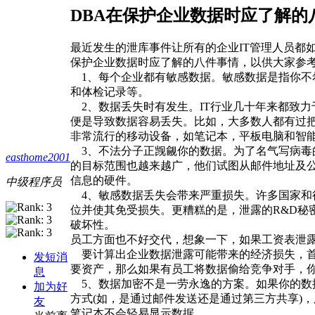
DBA在保护企业数据时应了解的
最近发生的泄库事件让所有的企业IT管理人员都
保护企业数据时应了解的八件事情，以供大家参
1、每个企业都有敏感数据。敏感数据是指你不
和体检记录等。
2、数据丢失时有发生。IT行业几十年来都致
便是导致数据容易丢失。比如，大多数人都有过把
非常流行的移动设备，如笔记本，平板电脑和智能
3、不法分子正觊觎你的数据。为了名气写病毒
easthome2001
的目标范围也越来越广，他们试图从邮件地址及公
信息的硬件。
中级程序员
4、敏感数据丢失会带来严重损失。许多国家和
位并使其免受损失。更糟糕的是，泄露的R&D
破坏性。
员工方面也不好交代，想象一下，如果工资表泄
要计算出企业数据泄露可能带来的经济损失，首
发短消
要资产，那么如果有员工将数据偷给竞争对手，你
息
5、数据加密不是一劳永逸的方案。如果你的数
加为好
方式(如，是通过邮件发送还是通过第三方共享)
友
笔记本不会轻易显示数据。