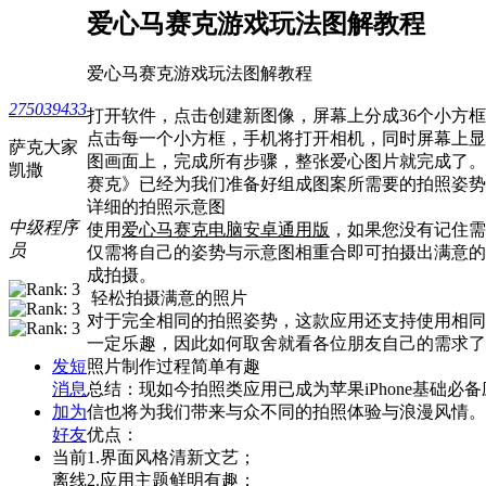
爱心马赛克游戏玩法图解教程
爱心马赛克游戏玩法图解教程
275039433
打开软件，点击创建新图像，屏幕上分成36个小方
点击每一个小方框，手机将打开相机，同时屏幕上显
萨克大家
图画面上，完成所有步骤，整张爱心图片就完成了。
凯撒
赛克》已经为我们准备好组成图案所需要的拍照姿势
详细的拍照示意图
中级程序
使用
爱心马赛克电脑安卓通用版
，如果您没有记住需
员
仅需将自己的姿势与示意图相重合即可拍摄出满意的
成拍摄。
轻松拍摄满意的照片
对于完全相同的拍照姿势，这款应用还支持使用相同
一定乐趣，因此如何取舍就看各位朋友自己的需求了。
发短
照片制作过程简单有趣
消息
总结：现如今拍照类应用已成为苹果iPhone基础必
加为
信也将为我们带来与众不同的拍照体验与浪漫风情。
好友
优点：
当前
1.界面风格清新文艺；
离线
2.应用主题鲜明有趣；