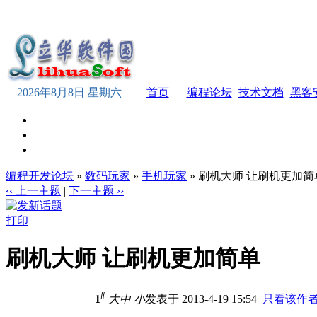
2026年8月8日 星期六
首页
编程论坛
技术文档
黑客
编程开发论坛
»
数码玩家
»
手机玩家
» 刷机大师 让刷机更加简
‹‹ 上一主题
|
下一主题 ››
打印
刷机大师 让刷机更加简单
#
1
大
中
小
发表于 2013-4-19 15:54
只看该作