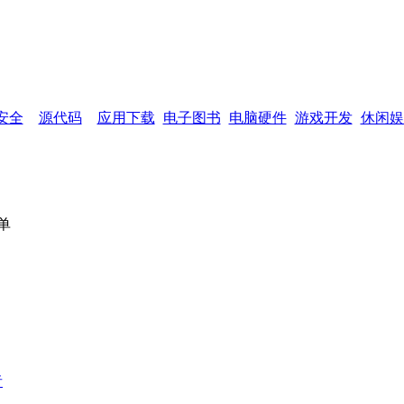
网页功能：
加入收藏
设为首页
网站
安全
源代码
应用下载
电子图书
电脑硬件
游戏开发
休闲娱
单
者