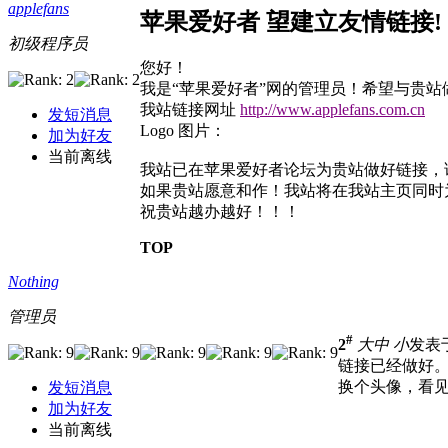
applefans
苹果爱好者 望建立友情链接!
初级程序员
您好！
我是“苹果爱好者”网的管理员！希望与贵站
我站链接网址
http://www.applefans.com.cn
发短消息
Logo 图片：
加为好友
当前离线
我站已在苹果爱好者论坛为贵站做好链接，
如果贵站愿意和作！我站将在我站主页同时
祝贵站越办越好！！！
TOP
Nothing
管理员
#
2
大
中
小
发表于 
链接已经做好
换个头像，看见
发短消息
加为好友
当前离线