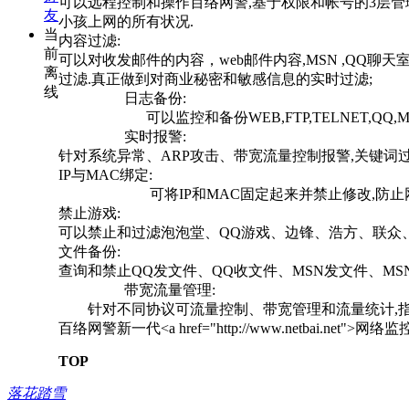
可以远程控制和操作百络网警,基于权限和帐号的3层
友
小孩上网的所有状况.
当
内容过滤:
前
可以对收发邮件的内容，web邮件内容,MSN ,QQ聊天室,
离
过滤.真正做到对商业秘密和敏感信息的实时过滤;
线
日志备份:
可以监控和备份WEB,FTP,TELNET,QQ,M
实时报警:
针对系统异常、ARP攻击、带宽流量控制报警,关键词
IP与MAC绑定:
可将IP和MAC固定起来并禁止修改,防止网络
禁止游戏:
可以禁止和过滤泡泡堂、QQ游戏、边锋、浩方、联众
文件备份:
查询和禁止QQ发文件、QQ收文件、MSN发文件、MSN
带宽流量管理:
针对不同协议可流量控制、带宽管理和流量统计,指
百络网警新一代<a href="http://www.netbai.net">
TOP
落花踏雪