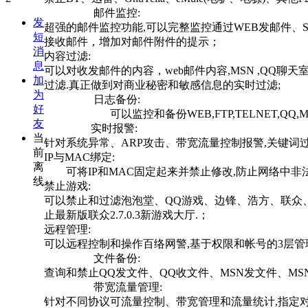
邮件监控:
发
超强的邮件监控功能,可以完整监控通过WEB发邮件、S
短
接收邮件，增加对邮件附件的提示；
消
内容过滤:
息
可以对收发邮件的内容，web邮件内容,MSN ,QQ聊天室,
加
过滤.真正做到对商业秘密和敏感信息的实时过滤;
为
日志备份:
好
可以监控和备份WEB,FTP,TELNET,QQ,M
友
实时报警:
当
针对系统异常、ARP攻击、带宽流量控制报警,关键词
前
IP与MAC绑定:
离
可将IP和MAC固定起来并禁止修改,防止网络中非法
线
禁止游戏:
可以禁止和过滤泡泡堂、QQ游戏、边锋、浩方、联众
止最新版联众2.7.0.3新游戏大厅.；
远程管理:
可以远程控制和操作百络网警,基于权限和帐号的3层管
文件备份:
查询和禁止QQ发文件、QQ收文件、MSN发文件、MSN
带宽流量管理:
针对不同协议可流量控制、带宽管理和流量统计,指定