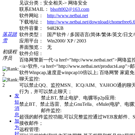
见议分类：安全相关-> 网络安全
联系EMAIL：
blsoft002@163.com
软件网站：
http://www.netbai.net
下载地址：
http://www.netbai.net/download/chomefree6.
软件容量： 9482KB
落花踏
软件类型： 国产软件 / 多国语言(简体/繁体/英文/日文/韩
雪
应用平台： Win2000/ XP / 2003
界面预览： 无
初级程
软件介绍：
序员
百络网警新一代<a href="http://www.netbai.net">网络监
</a>软件, <a href="http://www.netbai.net
软件Winpcap,速度是winpcap10倍以上; 百络网警
聊天监控:
可以禁止QQ、监控MSN、ICQ/AIM、YAHOO通的
行为，并可以禁止聊天；
发
禁止BT, 禁止电驴、电骡等p2p应用:
短
禁止BT、禁止迅雷、禁止GnuTella、eMule(电驴、
消
邮件监控:
息
超强的邮件监控功能,可以完整监控通过WEB发邮件、S
加
接收邮件；
为
远程管理:
好