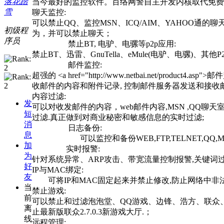
落花踏
当今最好的监控软件。百络网警自主开发内核取代免费开源软件
雪
聊天监控:
可以禁止QQ、监控MSN、ICQ/AIM、YAHOO通的
初级程
为，并可以禁止聊天；
序员
禁止BT, 电驴、电骡等p2p应用:
禁止BT、迅雷、GnuTella、eMule(电驴、电骡)、其
邮件监控:
超强的 <a href="http://www.netbai.net/pro
收邮件的内容和附件记录, 控制邮件服务器发送和接
内容过滤:
发
可以对收发邮件的内容，web邮件内容,MSN ,QQ聊天室,
短
过滤.真正做到对商业秘密和敏感信息的实时过滤;
消
日志备份:
息
可以监控和备份WEB,FTP,TELNET,QQ,M
加
实时报警:
为
针对系统异常、ARP攻击、带宽流量控制报警,关键词
好
IP与MAC绑定:
友
可将IP和MAC固定起来并禁止修改,防止网络中非法
当
禁止游戏:
前
可以禁止和过滤泡泡堂、QQ游戏、边锋、浩方、联众
离
止最新版联众2.7.0.3新游戏大厅.；
线
远程管理: