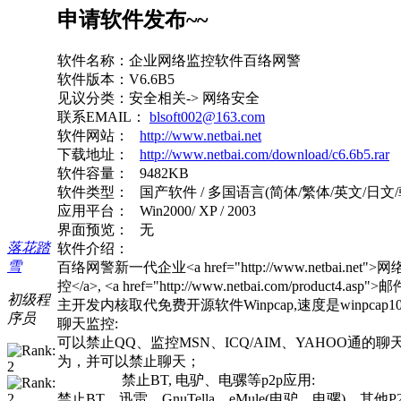
申请软件发布~~
软件名称：企业网络监控软件百络网警
软件版本：V6.6B5
见议分类：安全相关-> 网络安全
联系EMAIL：
blsoft002@163.com
软件网站：
http://www.netbai.net
下载地址：
http://www.netbai.com/download/c6.6b5.rar
软件容量： 9482KB
软件类型： 国产软件 / 多国语言(简体/繁体/英文/日文/韩
应用平台： Win2000/ XP / 2003
界面预览： 无
落花踏
软件介绍：
雪
百络网警新一代企业<a href="http://www.netbai.net">
控</a>, <a href="http://www.netbai.com/
初级程
主开发内核取代免费开源软件Winpcap,速度是winpca
序员
聊天监控:
可以禁止QQ、监控MSN、ICQ/AIM、YAHOO通的
为，并可以禁止聊天；
禁止BT, 电驴、电骡等p2p应用:
禁止BT、迅雷、GnuTella、eMule(电驴、电骡)、其