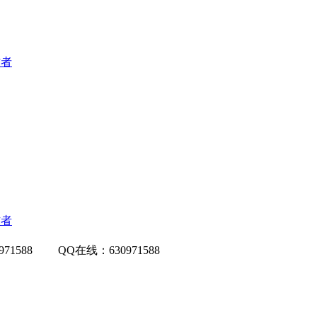
作者
作者
971588 QQ在线：630971588