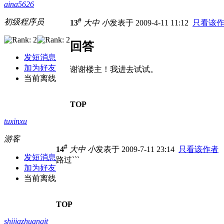
aina5626
#
初级程序员
13
大
中
小
发表于 2009-4-11 11:12
只看该
回答
发短消息
加为好友
谢谢楼主！我进去试试。
当前离线
TOP
tuxinxu
游客
#
14
大
中
小
发表于 2009-7-11 23:14
只看该作者
发短消息
路过```
加为好友
当前离线
TOP
shijiazhuangit