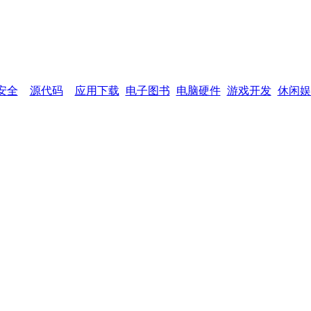
网页功能：
加入收藏
设为首页
网站
安全
源代码
应用下载
电子图书
电脑硬件
游戏开发
休闲娱