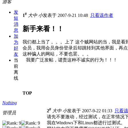
游客
发
#
1
大
中
小
发表于 2007-9-21 10:48
只看该作者
短
消
新手来看！！
息
加
我们都上当了 。。。上了 这个贼网站的当，我是
为
会员，我用会员身份登录后却跳转到其他界面，再点
好
这种骗人的网站，不要也罢。。。
友
我要广泛发帖，谴责这种不诚实的行为！！！
当
前
离
线
TOP
Nothing
#
2
大
中
小
发表于 2007-9-22 01:33
只看
管理员
请先不要激动，经过测试，在正常情况
我在Windows下和Linux都进行过测试。