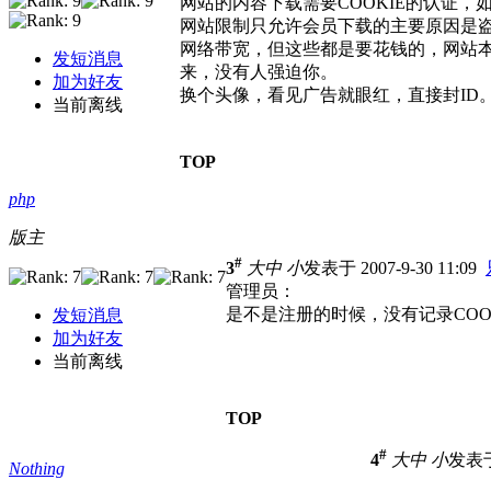
网站的内容下载需要COOKIE的认证，
网站限制只允许会员下载的主要原因是
网络带宽，但这些都是要花钱的，网站
发短消息
来，没有人强迫你。
加为好友
换个头像，看见广告就眼红，直接封ID
当前离线
TOP
php
版主
#
3
大
中
小
发表于 2007-9-30 11:09
管理员：
是不是注册的时候，没有记录COOKI
发短消息
加为好友
当前离线
TOP
#
4
大
中
小
发表于 
Nothing