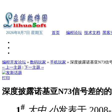
2026年8月7日 星期五
首页
编程论坛
技术文档
黑客
编程开发论坛
»
数码玩家
»
手机玩家
» 深度披露诺基亚N73信
‹‹ 上一主题
|
下一主题 ››
打印
深度披露诺基亚N73信号差的
#
1
大
中
小
发表于 2008-3