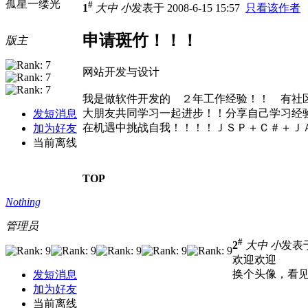
孤星一缕光
#
1
大
中
小
发表于 2008-6-15 15:57
只看该作者
申请斑竹！！！
版主
网站开发与设计
我是做软件开发的 ２年工作经验！！ 有社
大朋友共同学习一起进步！！分享自己学习
发短消息
在机遇中挑战自我！！！！ＪＳＰ＋Ｃ＃＋ＪＡＶＡ
加为好友
当前离线
TOP
Nothing
管理员
#
2
大
中
小
发表于 
欢迎欢迎
换个头像，看见
发短消息
加为好友
当前离线