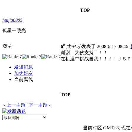
TOP
huijia0805
孤星一缕光
#
版主
6
大
中
小
发表于 2008-6-17 08:46
谢谢 大伙支持！！！
在机遇中挑战自我！！！！ＪＳＰ＋Ｃ
发短消息
加为好友
当前离线
TOP
‹‹ 上一主题
|
下一主题 ››
当前时区 GMT+8, 现在时间