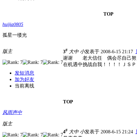
TOP
huijia0805
孤星一缕光
#
版主
3
大
中
小
发表于 2008-6-15 21:17
谢谢 老大信任 偶会尽自己努
在机遇中挑战自我！！！！ＪＳＰ＋Ｃ
发短消息
加为好友
当前离线
TOP
风雨声中
版主
#
4
大
中
小
发表于 2008-6-15 21:24