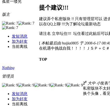
孤星一缕光
提个建议!!!
版主
建议弄个私密版块 !! 只有管理层可以 
以在QQ上聊 !!!为了解论坛最新动态
请注名 立华坛住!!! 坛住看过此贴后可以删
发短消息
加为好友
[
本帖最后由 huijia0805 于 2008-6-17 08:
当前离线
在机遇中挑战自我！！！！ＪＳＰ＋Ｃ＃＋Ｊ
TOP
Nothing
管理员
#
2
大
中
小
发表于 
私密版块不太
换个头像，看见
发短消息
加为好友
当前离线