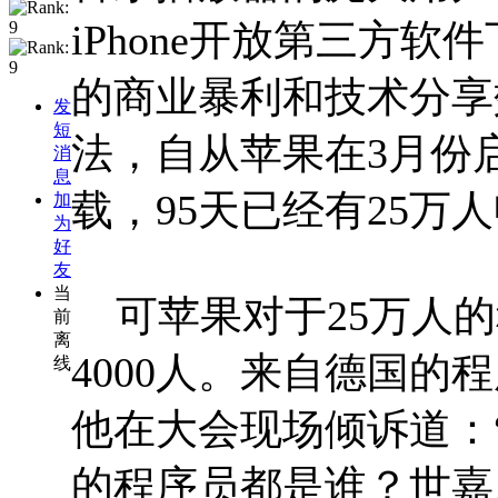
iPhone开放第三方
的商业暴利和技术分享
发
短
法，自从苹果在3月份启动
消
息
载，95天已经有25万
加
为
好
友
当
可苹果对于25万人的
前
离
4000人。来自德国
线
他在大会现场倾诉道：
的程序员都是谁？世嘉