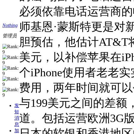
必须依靠电话运营商的收益弥
师基恩·蒙斯特更是对新
Nothing
管理员
胆预估，他估计AT&T将为
美元，以补偿苹果在iP
个iPhone使用者老
费用，两年时间就可以创
与199美元之间的差额
发
短
道。包括运营欧洲3G版iPh
消
息
日本的软银和香港地区
加