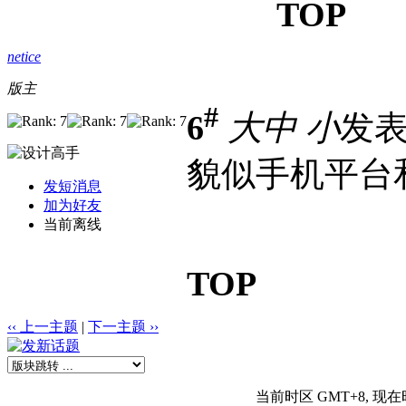
TOP
netice
版主
#
6
大
中
小
发表于
貌似手机平台
发短消息
加为好友
当前离线
TOP
‹‹ 上一主题
|
下一主题 ››
当前时区 GMT+8, 现在时间