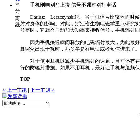
手机刚响别马上接 信号不强时别打电话
当
前
Dariusz Leszczynski说，当手机信号
离
射对身体的影响。对此，浙江省生物电磁学重点研究实
线
号差时，它就会自动加大功率来接收信号，手机辐射同
因为手机接通瞬间释放的电磁辐射最大，为此最好在
幕突然出现干扰时，那多半是有电话或者短信进来了。
对于使用耳机以减少手机辐射的话题，目前还存在着
行的防辐射措施。如果不用耳机，最好让手机与脸颊保
TOP
‹‹ 上一主题
|
下一主题 ››