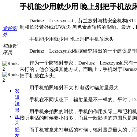
手机能少用就少用 晚上别把手机放
Dariusz Leszczynski，芬兰放射与核安全机构
制和长波紫外线(UVA)对黑色素瘤转移的影响。最近，L
龙蛇影
外
手机能少用就少用 晚上别把手机放床头
初级程
Dariusz Leszczynski根据研究得出的一
序员
作为一个防辐射专家，Dar-iusz Leszczynsk
来打的，他会选择其他方式。而晚上，手机对于Darius
把手机放在床头。
用手机拍照辐射不大 打电话时辐射量最大
发
短
手机在不同状态下，辐射量是不一样的。平时，Dariu
消
息
用手机来拍照的时候，手机的作用实际上和照相机差
加
接听电话的时候要小很多，而且一般影响的范围只是胸
为
好
而手机被拿来打电话的时候，辐射量是最大的，而
友