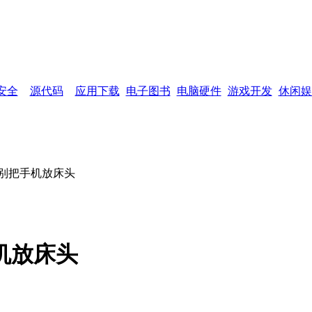
网页功能：
加入收藏
设为首页
网站
安全
源代码
应用下载
电子图书
电脑硬件
游戏开发
休闲娱
上别把手机放床头
机放床头