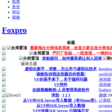
投票
悬赏
辩论
视频
Foxpro
标题
最新推出分类信息系统，欢迎大家去发分类信
严打广告贴，一经发现，一律封I
发贴提问，如何最容易让别人回答
版块主题
虚拟化新手，求教，怎么学习虚拟化技术
fangfan
谁能告诉我这些题目的答案!
yue0926
VF的高手来下，关于循环问题
泡泡猫
VF控件
泡泡猫
在线视频教程:人员管理系统软件
Nothing
求助
1
2
3
微微
20
从VF向SQLServer导入数据（有Memo型）
计算机
从VF向SQLServer导入数据
szyytang
VFP连接SQLServer 日期搞不定
szyytang