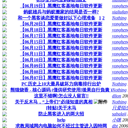
【06月19日】黑鹰红客基地每日软件更新
yongheng
蚂蚁雄兵与蚂蚁搬家的结局是否一样?
xialiufan
和一个黑客谈恋爱要做好以下心理准备
1
2
Nothing
【06月20日】黑鹰红客基地每日软件更新
yongheng
【06月18日】黑鹰红客基地每日软件更新
yongheng
【06月17日】黑鹰红客基地每日软件更新
yongheng
【06月15日】黑鹰红客基地每日软件更新
yongheng
【06月12日】黑鹰红客基地每日软件更新
yongheng
【06月11日】黑鹰红客基地每日软件更新
yongheng
【06月10日】黑鹰红客基地每日软件更新
yongheng
【06月09日】黑鹰红客基地每日软件更新
yongheng
【06月08日】黑鹰红客基地每日软件更新
yongheng
【06月07日】黑鹰红客基地每日软件更新
yongheng
PC历史上10大最具破坏力病毒排行出炉
Nothing
熊猫烧香 - 核心源码 (僅供研究使用!後果自行負責 )
Nothing
这里不错啊!怎么没人留言!!
dlion
20
关于反木马，“上帝们”必须知道的真相
Nothing
[转贴]关于木马
只爱陌
防止黑客进入的两大招
sabalaji
help
小咪
20
求教局域网内电脑如何不经过主管进入因特网
dbt
2006