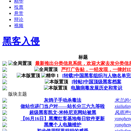
精华
投票
悬赏
辩论
视频
黑客入侵
标题
最新推出分类信息系统，欢迎大家去发分类信
严打广告贴，一经发现，一律封I
[转载]中国黑客组织与人物名单完全
[转帖]中国顶级黑客档案
电脑病毒发展历史和常识
版块主题
灰鸽子手动杀毒法
米兰的
做站也讲门当户对——站长分三六九等啦
xialiufan
超级黑客凯文·米特尼克网站被黑
风雨声
【06月16日】黑鹰红客基地每日软件更新
yongheng
黑鹰个人电脑维护
yongheng
初步使用阿里妈妈的感受
xialiufan