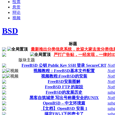
投票
悬赏
辩论
视频
BSD
标题
最新推出分类信息系统，欢迎大家去发分类信
严打广告贴，一经发现，一律封I
版块主题
FreeBSD 公钥 Public Key SSH 登录 SecureCRT
Not
视频教程：FreeBSD基本文件配置
Not
视频教程:FreeBSD的安装
Not
FreeBSD安装图解
Not
FreeBSD FTP 的架設
Not
FreeBSD的发展历史
saba
黑客自筑城堡 写出号称最安全的UNIX
Not
OpenBSD – 中文环境篇
saba
【文档】OpenBSD 安装 1
saba
搞定FB5.3下的声卡了
saba