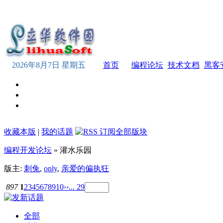
2026年8月7日 星期五
首页
编程论坛
技术文档
黑客
收藏本版
|
我的话题
编程开发论坛
» 灌水乐园
版主:
刺兔
,
only
,
亲爱的偏执狂
897
1
2
3
4
5
6
7
8
9
10
››
... 29
全部