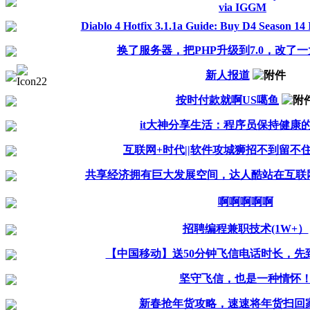
via IGGM
Diablo 4 Hotfix 3.1.1a Guide: Buy D4 Season 1
换了服务器，把PHP升级到7.0，改了
新人报道
按时付款就啊US噶鱼
it大神分享生活：程序员保持健康
互联网+时代||软件攻城狮招不到留不
共享经济拥有巨大发展空间，达人酷站在互联
啊啊啊啊啊
招聘编程兼职技术(1W+）
【中国移动】送50分钟飞信电话时长，先
坚守飞信，也是一种情怀
新春抢年货攻略，速速将年货扫回