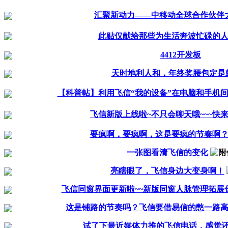
汇聚新动力——中移动全球合作伙伴
此贴仅献给那些为生活奔波忙碌的
4412开发板
天时地利人和，年终奖腰包定是
【科普帖】利用飞信“我的设备”在电脑和手机
飞信新版上线啦~不只会聊天哦~~~快
要疯啊，要疯啊，这是要疯的节奏啊
一张图看清飞信的变化
亮瞎眼了，飞信身边大变身啊！
飞信同窗界面更新啦~~新版同窗人脉管理拓展
这是铺路的节奏吗？飞信要借易信的憋一路
试了下最近媒体力推的飞信电话，感觉