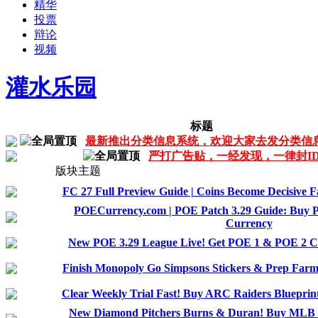
精华
投票
辩论
视频
灌水乐园
标题
最新推出分类信息系统，欢迎大家去发分类信
严打广告贴，一经发现，一律封I
版块主题
FC 27 Full Preview Guide | Coins Become Decisive 
POECurrency.com | POE Patch 3.29 Guide: Buy
Currency
New POE 3.29 League Live! Get POE 1 & POE 2 
Finish Monopoly Go Simpsons Stickers & Prep Far
Clear Weekly Trial Fast! Buy ARC Raiders Bluepr
New Diamond Pitchers Burns & Duran! Buy MLB 