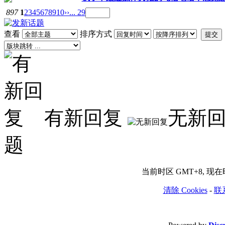
897
1
2
3
4
5
6
7
8
9
10
››
... 29
查看
排序方式
提交
有新回复
无新
题
当前时区 GMT+8, 现在时间
清除 Cookies
-
联