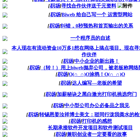
[
职场
]
寻找合作伙伴送千元资料
[
职场
]
Biweb 给自己写一个 运营型网站
[
职场
]
纠错，0秒预热和首页输出的关系
一个程序员的自述
本人现在有流动资金10万多1想在网络上搞点项目。现在
作伙伴
[
职场
]
中小企业的新出路！
[
职场
]
（转！）用上biweb抛弃公司，被老板称网络
[
职场
]
O(∩_∩)O涂鸦！O(∩_∩)O
[
职场
]
达人编写—老板的希望
[
职场
]
加薪秘诀之黑白激光打印机挑选窍门
[
职场
]
中小型公司办公必备品之我见
[
职场
]
转锡恩姜汝祥博士美文：驳同行泼我粪水的枪
[
职场
]
打印机的感想
长期承接软件开发项目和软件测试项目
[
职场
]
兼职创业者一定要看的故事