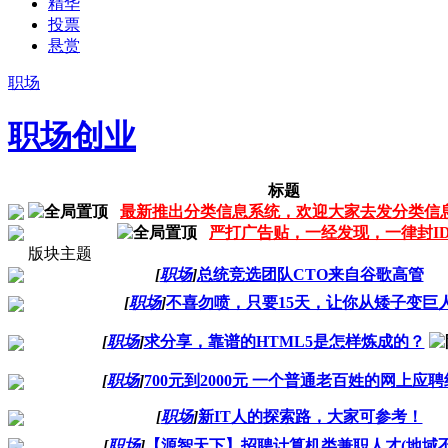
精华
投票
悬赏
职场
职场创业
标题
最新推出分类信息系统，欢迎大家去发分类信
严打广告贴，一经发现，一律封I
版块主题
[
职场
]
总统竞选团队CTO来自谷歌高管
[
职场
]
不喜勿喷，只要15天，让你从矮子变巨
[
职场
]
求分享，靠谱的HTML5是怎样炼成的？
[
职场
]
700元到2000元 一个普通老百姓的网上应
[
职场
]
新IT人的探索路，大家可参考！
[
职场
]
【源智天下】招聘计算机类兼职人才(地域不