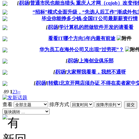
[
职场
]
普通市民也能当猎头 重庆人才网（cqjob）改变
“招标”模式全面升级，“先选人后工作”渐成外包
毕业你能挣多少钱-全国IT公司最新薪资行情
[
职场
]
学计算机的想做软件开发的请看看
看看IT哪个方向5年内最有前途
华为员工在海外公司又出现“过劳死”？
[
职场
]
上海创业俱乐部
[
职场
]
大家帮我看看，我想不通呀
[
职场
]
[转载]北京开网店须办证 不得在卖者家中
89
1
2
3
››
查看
排序方式
提交