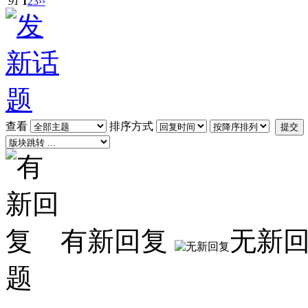
91
1
2
3
››
查看
排序方式
提交
有新回复
无新
题