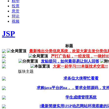
精华
投票
悬赏
辩论
视频
JSP
标题
最新推出分类信息系统，欢迎大家去发分类信
严打广告贴，一经发现，一律封I
发贴提问，如何最容易让别人回答
大家一起学习!!!!本版技术交流!!!
版块主题
求各位大侠帮忙看看
求购java平台的oa，，要求全部源码，支
学生成绩管理系统
[最新简捷实用]JSP动态网站环境搭建的