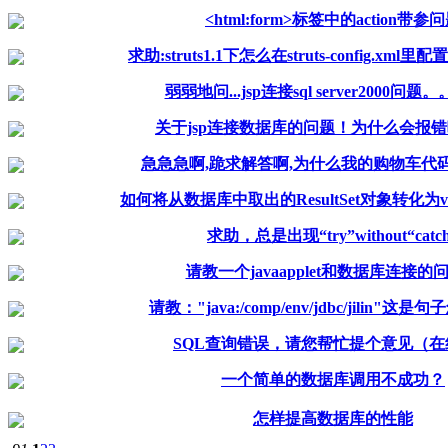
<html:form>标签中的action带参
求助:struts1.1下怎么在struts-config.xml里配置
弱弱地问...jsp连接sql server2000问
关于jsp连接数据库的问题！为什么会报
急急急啊,跪求解答啊,为什么我的购物车代
如何将从数据库中取出的ResultSet对象转化为v
求助，总是出现“try”without“catc
请教一个javaapplet和数据库连接的
请教："java:/comp/env/jdbc/jilin"这
SQL查询错误，请您帮忙提个意见（在
一个简单的数据库调用不成功？
怎样提高数据库的性能