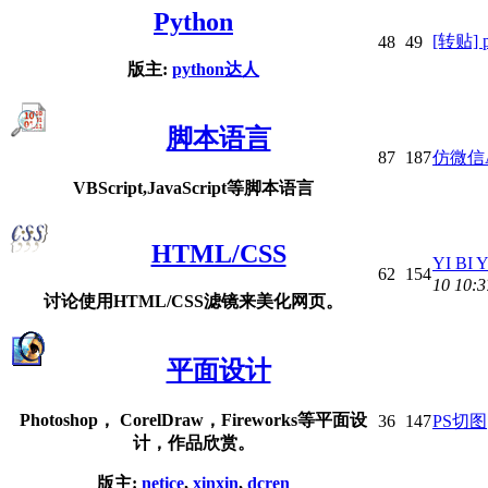
Python
[转贴]
48
49
版主:
python达人
脚本语言
87
187
仿微信
VBScript,JavaScript等脚本语言
HTML/CSS
YI B
62
154
10 10:3
讨论使用HTML/CSS滤镜来美化网页。
平面设计
Photoshop， CorelDraw，Fireworks等平面设
36
147
PS切图
计，作品欣赏。
版主:
netice
,
xinxin
,
dcren