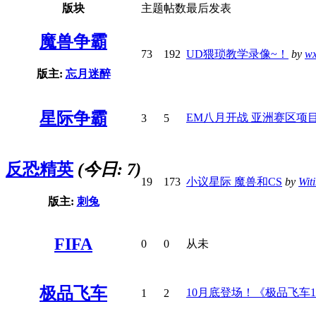
版块
主题
帖数
最后发表
魔兽争霸
73
192
UD猥琐教学录像~！
by
wx
版主:
忘月迷醉
星际争霸
EM八月开战 亚洲赛区项
3
5
反恐精英
(今日: 7)
19
173
小议星际 魔兽和CS
by
Wit
版主:
刺兔
FIFA
0
0
从未
极品飞车
10月底登场！《极品飞车
1
2