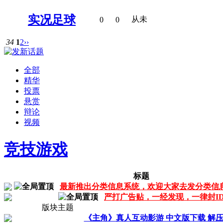
实况足球
从未
0
0
34
1
2
››
全部
精华
投票
悬赏
辩论
视频
竞技游戏
标题
最新推出分类信息系统，欢迎大家去发分类信
严打广告贴，一经发现，一律封I
版块主题
《主角》真人互动影游 中文版下载 解