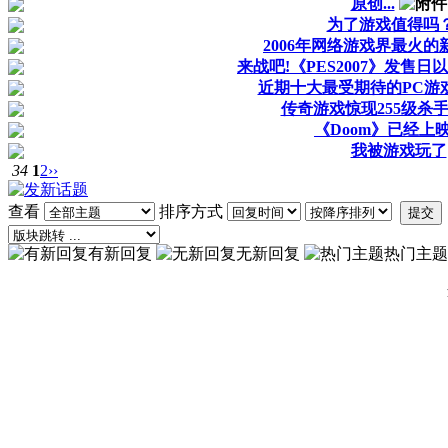
原创...
为了游戏值得吗
2006年网络游戏界最火的
来战吧!《PES2007》发售
近期十大最受期待的PC游
传奇游戏惊现255级杀手
《Doom》已经上
我被游戏玩了
34
1
2
››
查看
排序方式
提交
有新回复
无新回复
热门主题