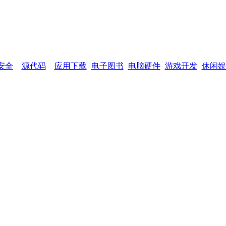
网页功能：
加入收藏
设为首页
网站
安全
源代码
应用下载
电子图书
电脑硬件
游戏开发
休闲娱