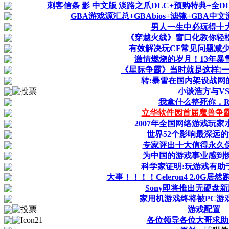
刺客信条 影 中文版 淡路之爪DLC+预购特典+全D
GBA游戏源汇总+GBAbios+滤镜+GBA中
男人一生中必玩得十
《穿越火线》窗口化教你轻
有效解决玩CF常见问题减
激情燃烧的岁月！13年暴
《星际争霸》当时就是这样!
转:暴雪在国内架设战网
小谈浩方与V
我拿什么整死你，R
立华软件园首届魔兽争
2007年全国网络游戏玩
世界52个影响最深远
专家评出十大值得永久
为中国的游戏事业感到
科学家证明:玩游戏有助
大事！！！！Celeron4 2.0G居然跑不
Sony即将推出无硬盘新
家用机游戏终将被PC游
游戏配置
各位领导各位大哥求助