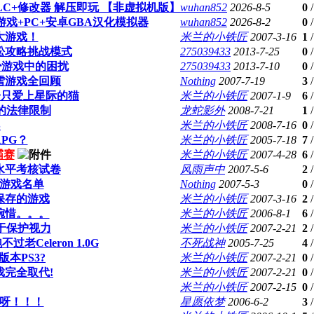
LC+修改器 解压即玩 【非虚拟机版】
wuhan852
2026-8-5
0
文游戏+PC+安卓GBA汉化模拟器
wuhan852
2026-8-2
0
大游戏！
米兰的小铁匠
2007-3-16
1
松攻略挑战模式
275039433
2013-7-25
0
少游戏中的困扰
275039433
2013-7-10
0
雪游戏全回顾
Nothing
2007-7-19
3
一只爱上星际的猫
米兰的小铁匠
2007-1-9
6
的法律限制
龙蛇影外
2008-7-21
1
S
米兰的小铁匠
2008-7-16
0
PG？
米兰的小铁匠
2005-7-18
7
霸赛
米兰的小铁匠
2007-4-28
6
家水平考核试卷
风雨声中
2007-5-6
2
的游戏名单
Nothing
2007-5-3
0
保存的游戏
米兰的小铁匠
2007-3-16
2
惋惜。。。
米兰的小铁匠
2006-8-1
6
于保护视力
米兰的小铁匠
2007-2-21
2
过老Celeron 1.0G
不死战神
2005-7-25
4
版本PS3?
米兰的小铁匠
2007-2-21
0
戏完全取代!
米兰的小铁匠
2007-2-21
0
米兰的小铁匠
2007-2-15
0
呀！！！
星愿依梦
2006-6-2
3