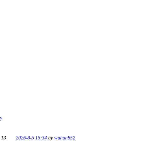
py
/
13
2026-8-5 15:34
by
wuhan852