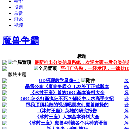
精华
投票
悬赏
辩论
视频
魔兽争霸
标题
最新推出分类信息系统，欢迎大家去发分类信
严打广告贴，一经发现，一律封I
版块主题
UD猥琐教学录像~！
米
暴雪公布《魔兽争霸3》1.23补丁正式版本
No
《冰封王座》兽族ORC基本资料大全
风
ORC怎么打赢疯狂不死？郁闷中…求高手支招
若
帮我顶顶我做的视频吧朋友们魔兽微操的
若
《冰封王座》英雄的研究报告
风
《冰封王座》人族基本资料大全
风
《冰封王座》魔兽4种族各个兵种的语言
风
新人参考：编队技巧
米