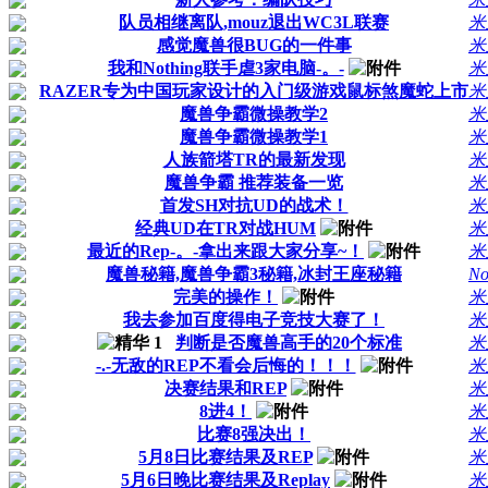
队员相继离队,mouz退出WC3L联赛
米
感觉魔兽很BUG的一件事
米
我和Nothing联手虐3家电脑-。-
米
RAZER专为中国玩家设计的入门级游戏鼠标煞魔蛇上市
米
魔兽争霸微操教学2
米
魔兽争霸微操教学1
米
人族箭塔TR的最新发现
米
魔兽争霸 推荐装备一览
米
首发SH对抗UD的战术！
米
经典UD在TR对战HUM
米
最近的Rep-。-拿出来跟大家分享~！
米
魔兽秘籍,魔兽争霸3秘籍,冰封王座秘籍
No
完美的操作！
米
我去参加百度得电子竞技大赛了！
米
判断是否魔兽高手的20个标准
米
-.-无敌的REP不看会后悔的！！！
米
决赛结果和REP
米
8进4！
米
比赛8强决出！
米
5月8日比赛结果及REP
米
5月6日晚比赛结果及Replay
米