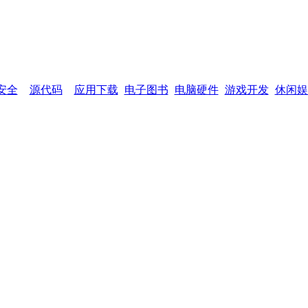
网页功能：
加入收藏
设为首页
网站
安全
源代码
应用下载
电子图书
电脑硬件
游戏开发
休闲娱