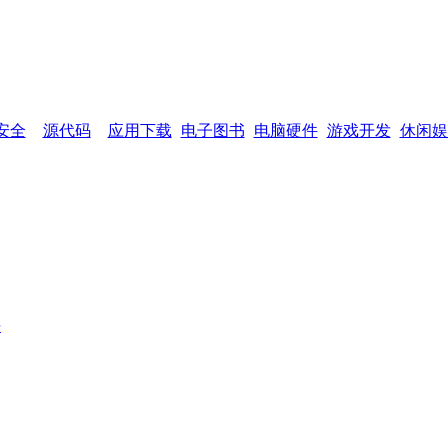
网页功能：
加入收藏
设为首页
网站
安全
源代码
应用下载
电子图书
电脑硬件
游戏开发
休闲娱