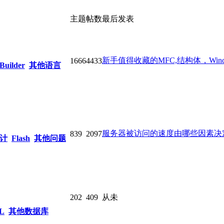
主题
帖数
最后发表
新手值得收藏的MFC,结构体，Windows 
1666
4433
Builder
其他语言
服务器被访问的速度由哪些因素决
839
2097
计
Flash
其他问题
202
409
从未
L
其他数据库