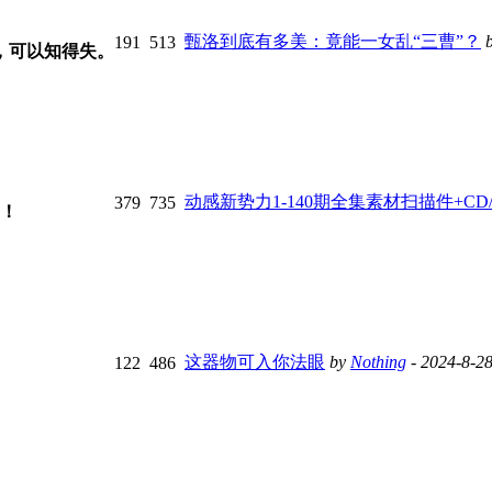
甄洛到底有多美：竟能一女乱“三曹”？
191
513
，可以知得失。
动感新势力1-140期全集素材扫描件+CD/DV
379
735
！
这器物可入你法眼
by
Nothing
- 2024-8-28
122
486