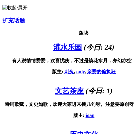
扩充话题
版块
灌水乐园
(今日: 24)
有人说情情爱爱，欢喜忧伤，不过是镜花水月，亦幻亦空
版主:
刺兔
,
only
,
亲爱的偏执狂
文艺茶座
(今日: 1)
诗词歌赋，文史如歌，欢迎大家进来拽几句呀。注意要原创呀
版主:
joan