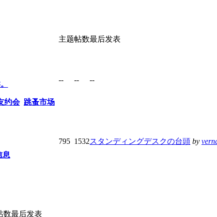
主题
帖数
最后发表
--
--
--
类。
友约会
跳蚤市场
795
1532
スタンディングデスクの台頭
by
vern
信息
帖数
最后发表