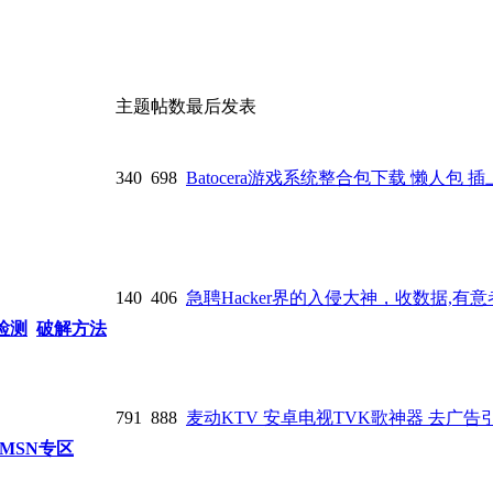
主题
帖数
最后发表
340
698
Batocera游戏系统整合包下载 懒人包 插上U
140
406
急聘Hacker界的入侵大神，收数据,有意者联
检测
破解方法
791
888
麦动KTV 安卓电视TVK歌神器 去广告引流
MSN专区