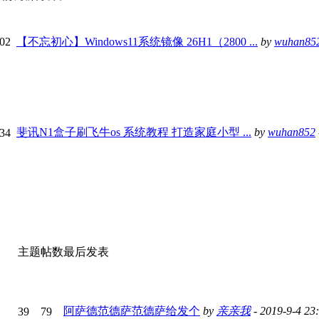
02
【不忘初心】Windows11系统镜像 26H1（2800 ...
by
wuhan85
斐讯N1盒子刷飞牛os 系统教程 打造家庭小型 ...
by
wuhan852
34
主题
帖数
最后发表
阿萨德范德萨范德萨给发个
by
亲亲我
- 2019-9-4 23
39
79