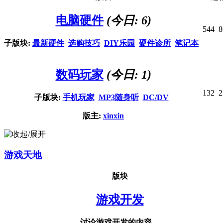
电脑硬件
(今日: 6)
544
8
子版块:
最新硬件
选购技巧
DIY乐园
硬件诊所
笔记本
数码玩家
(今日: 1)
132
2
子版块:
手机玩家
MP3随身听
DC/DV
版主:
xinxin
游戏天地
版块
游戏开发
讨论游戏开发的内容。