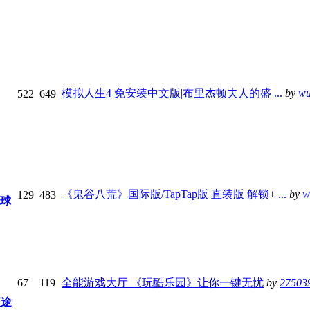
模拟人生4 免安装中文版|布里杰顿夫人的盛 ...
by
wu
522
649
《鬼谷八荒》国际版/TapTap版 直装版 解锁+ ...
by
w
129
483
球
67
119
全能游戏大厅 《玩酷乐园》让你一键无忧
by
27503
征途